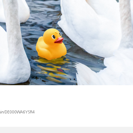
x/isin/DE000WA6YSR4