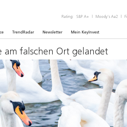
Rating:
S&P A+
|
Moody’s Aa2
|
F
ice
TrendRadar
Newsletter
Mein KeyInvest
e am falschen Ort gelandet