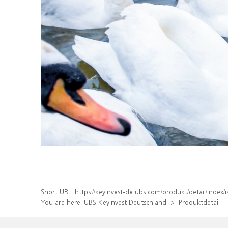
Short URL:
https://keyinvest-de.ubs.com/produkt/detail/inde
You are here:
UBS KeyInvest Deutschland
Produktdetail