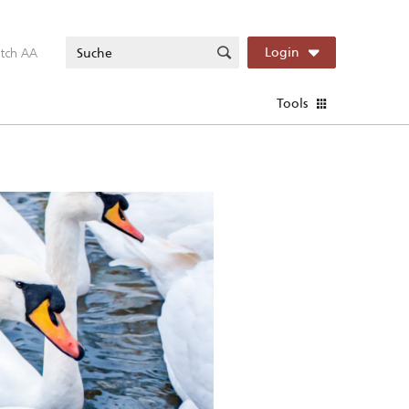
itch AA
Login
Tools