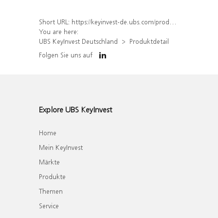
Short URL:
https://keyinvest-de.ubs.com/produkt/detail/index/isin/DE000WA6YQT4
You are here:
UBS KeyInvest Deutschland
Produktdetail
Folgen Sie uns auf
Explore UBS KeyInvest
Home
Mein KeyInvest
Märkte
Produkte
Themen
Service