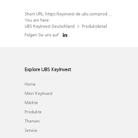
Short URL:
https://keyinvest-de.ubs.com/produkt/detail/index/isin/DE000WA6YHV9
You are here:
UBS KeyInvest Deutschland
Produktdetail
Folgen Sie uns auf
Explore UBS KeyInvest
Home
Mein KeyInvest
Märkte
Produkte
Themen
Service