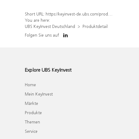
Short URL:
https://keyinvest-de.ubs.com/produkt/detail/index/isin/DE000WA6YH89
You are here:
UBS KeyInvest Deutschland
Produktdetail
Folgen Sie uns auf
Explore UBS KeyInvest
Home
Mein KeyInvest
Märkte
Produkte
Themen
Service