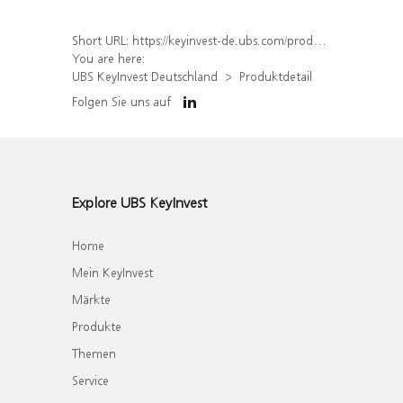
Short URL:
https://keyinvest-de.ubs.com/produkt/detail/index/isin/DE000WA6YG23
You are here:
UBS KeyInvest Deutschland
Produktdetail
Folgen Sie uns auf
Explore UBS KeyInvest
Home
Mein KeyInvest
Märkte
Produkte
Themen
Service