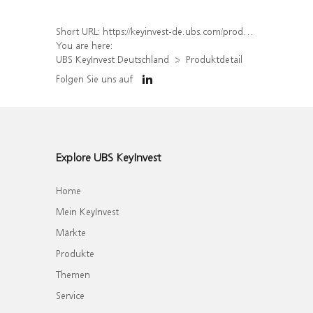
Short URL:
https://keyinvest-de.ubs.com/produkt/detail/index/isin/DE000WA6YFQ3
You are here:
UBS KeyInvest Deutschland
Produktdetail
Folgen Sie uns auf
Explore UBS KeyInvest
Home
Mein KeyInvest
Märkte
Produkte
Themen
Service