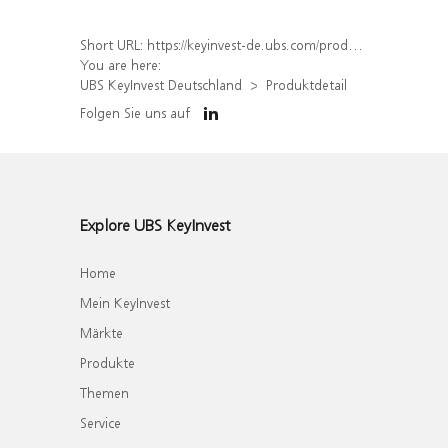
Short URL:
https://keyinvest-de.ubs.com/produkt/detail/index/isin/DE000WA6YET0
You are here:
UBS KeyInvest Deutschland
Produktdetail
Folgen Sie uns auf
Explore UBS KeyInvest
Home
Mein KeyInvest
Märkte
Produkte
Themen
Service