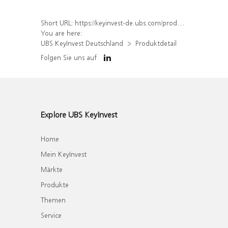
Short URL:
https://keyinvest-de.ubs.com/produkt/detail/index/isin/DE000WA6YE82
You are here:
UBS KeyInvest Deutschland
Produktdetail
Folgen Sie uns auf
Explore UBS KeyInvest
Home
Mein KeyInvest
Märkte
Produkte
Themen
Service