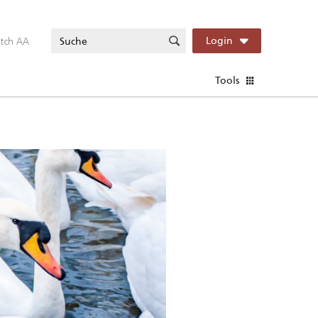
itch AA
Login
Tools