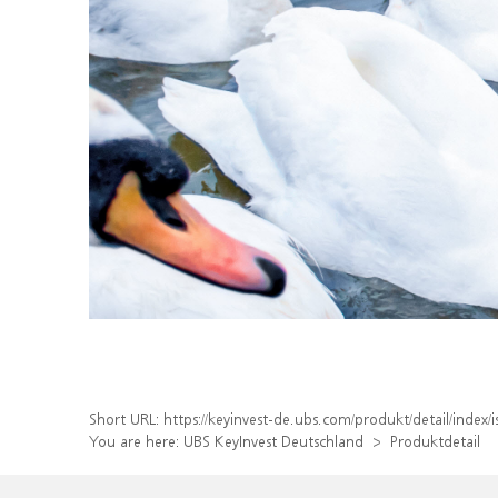
Short URL:
https://keyinvest-de.ubs.com/produkt/detail/inde
You are here:
UBS KeyInvest Deutschland
Produktdetail