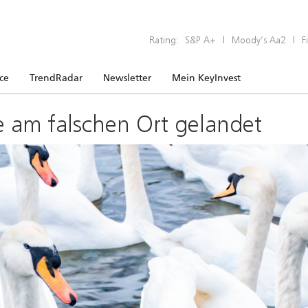
Rating:
S&P A+
|
Moody’s Aa2
|
F
ice
TrendRadar
Newsletter
Mein KeyInvest
e am falschen Ort gelandet