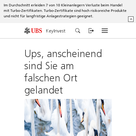
Im Durchschnitt erleiden 7 von 10 Kleinanlegern Verluste beim Handel
mit Turbo-Zertifikaten. Turbo-Zertifikate sind hoch risikoreiche Produkte
und nicht für langfristige Anlagestrategien geeignet.
^
KeyInvest
Ups, anscheinend
sind Sie am
falschen Ort
gelandet