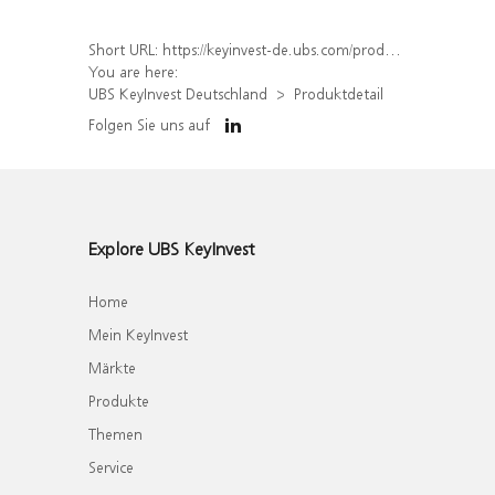
Short URL:
https://keyinvest-de.ubs.com/produkt/detail/index/isin/DE000WA6YDY2
You are here:
UBS KeyInvest Deutschland
Produktdetail
Folgen Sie uns auf
Explore UBS KeyInvest
Home
Mein KeyInvest
Märkte
Produkte
Themen
Service