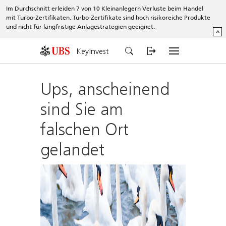
Im Durchschnitt erleiden 7 von 10 Kleinanlegern Verluste beim Handel
mit Turbo-Zertifikaten. Turbo-Zertifikate sind hoch risikoreiche Produkte
und nicht für langfristige Anlagestrategien geeignet.
^
KeyInvest
Ups, anscheinend
sind Sie am
falschen Ort
gelandet