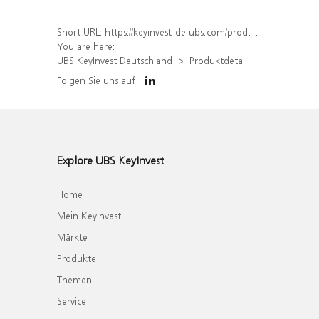
Short URL:
https://keyinvest-de.ubs.com/produkt/detail/index/isin/DE000WA6YDL9
You are here:
UBS KeyInvest Deutschland
Produktdetail
Folgen Sie uns auf
Explore UBS KeyInvest
Home
Mein KeyInvest
Märkte
Produkte
Themen
Service