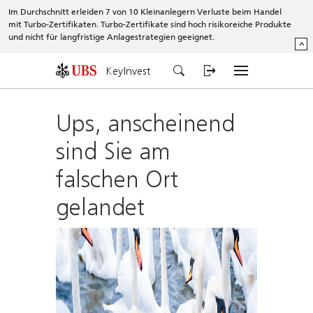
Im Durchschnitt erleiden 7 von 10 Kleinanlegern Verluste beim Handel
mit Turbo-Zertifikaten. Turbo-Zertifikate sind hoch risikoreiche Produkte
und nicht für langfristige Anlagestrategien geeignet.
^
KeyInvest
Ups, anscheinend
sind Sie am
falschen Ort
gelandet