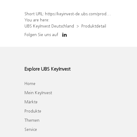
Short URL:
https://keyinvest-de.ubs.com/produkt/detail/index/isin/DE000WA6YD83
You are here:
UBS KeyInvest Deutschland
Produktdetail
Folgen Sie uns auf
Explore UBS KeyInvest
Home
Mein KeyInvest
Märkte
Produkte
Themen
Service