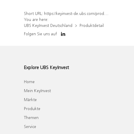
Short URL:
https://keyinvest-de.ubs.com/produkt/detail/index/isin/DE000WA6YBR0
You are here:
UBS KeyInvest Deutschland
Produktdetail
Folgen Sie uns auf
Explore UBS KeyInvest
Home
Mein KeyInvest
Märkte
Produkte
Themen
Service