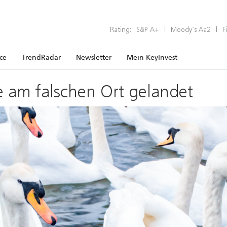
Rating:
S&P A+
|
Moody’s Aa2
|
F
ice
TrendRadar
Newsletter
Mein KeyInvest
e am falschen Ort gelandet