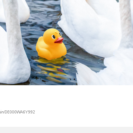
x/isin/DE000WA6Y992