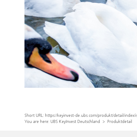
Short URL:
https://keyinvest-de.ubs.com/produkt/detail/inde
You are here:
UBS KeyInvest Deutschland
Produktdetail