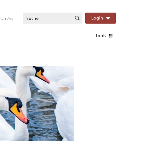
itch AA
Login
Tools