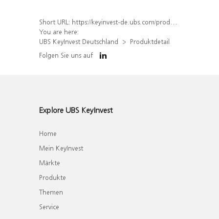
Short URL:
https://keyinvest-de.ubs.com/produkt/detail/index/isin/DE000WA6Y869
You are here:
UBS KeyInvest Deutschland
Produktdetail
Folgen Sie uns auf
Explore UBS KeyInvest
Home
Mein KeyInvest
Märkte
Produkte
Themen
Service