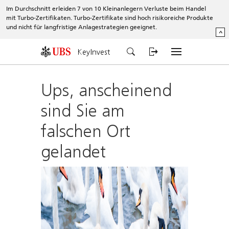
Im Durchschnitt erleiden 7 von 10 Kleinanlegern Verluste beim Handel
mit Turbo-Zertifikaten. Turbo-Zertifikate sind hoch risikoreiche Produkte
und nicht für langfristige Anlagestrategien geeignet.
^
KeyInvest
Ups, anscheinend
sind Sie am
falschen Ort
gelandet