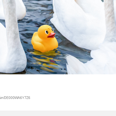
x/isin/DE000WA6Y7Z6