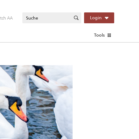
itch AA
Login
Tools