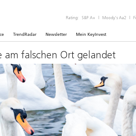
Rating:
S&P A+
|
Moody’s Aa2
|
F
ice
TrendRadar
Newsletter
Mein KeyInvest
e am falschen Ort gelandet