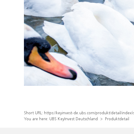
Short URL:
https://keyinvest-de.ubs.com/produkt/detail/inde
You are here:
UBS KeyInvest Deutschland
Produktdetail