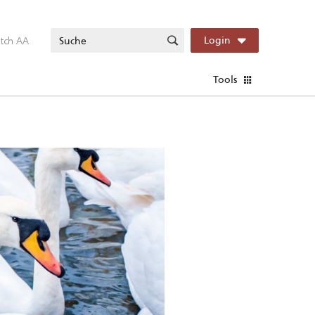
itch AA
Login
Tools