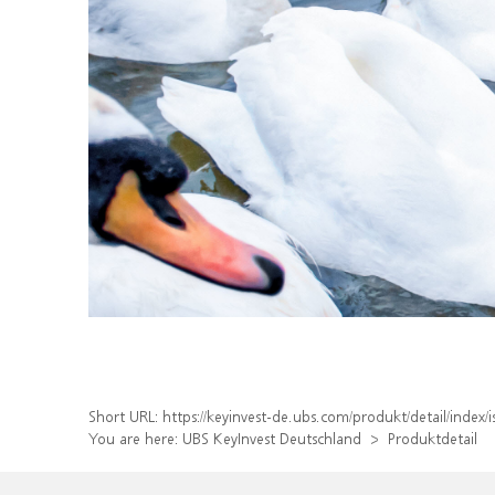
Short URL:
https://keyinvest-de.ubs.com/produkt/detail/inde
You are here:
UBS KeyInvest Deutschland
Produktdetail