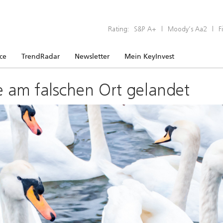
Rating:
S&P A+
|
Moody’s Aa2
|
F
ice
TrendRadar
Newsletter
Mein KeyInvest
e am falschen Ort gelandet