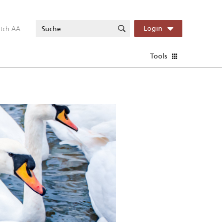
itch AA
Login
Tools