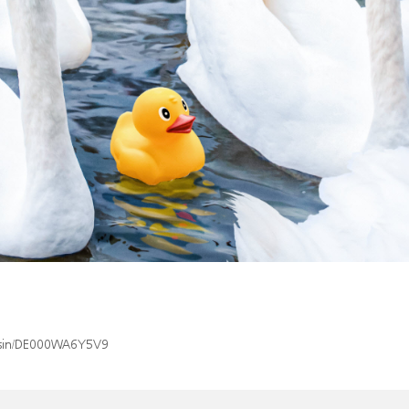
x/isin/DE000WA6Y5V9