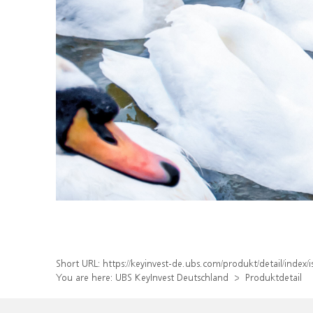
Short URL:
https://keyinvest-de.ubs.com/produkt/detail/inde
You are here:
UBS KeyInvest Deutschland
Produktdetail