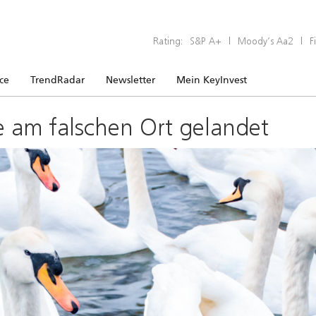
Rating:
S&P A+
|
Moody’s Aa2
|
F
ice
TrendRadar
Newsletter
Mein KeyInvest
e am falschen Ort gelandet