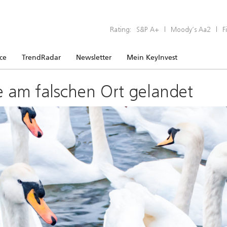
Rating:
S&P A+
|
Moody’s Aa2
|
F
ice
TrendRadar
Newsletter
Mein KeyInvest
e am falschen Ort gelandet