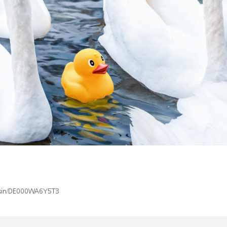
x/isin/DE000WA6Y5T3