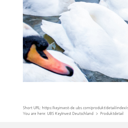
Short URL:
https://keyinvest-de.ubs.com/produkt/detail/inde
You are here:
UBS KeyInvest Deutschland
Produktdetail