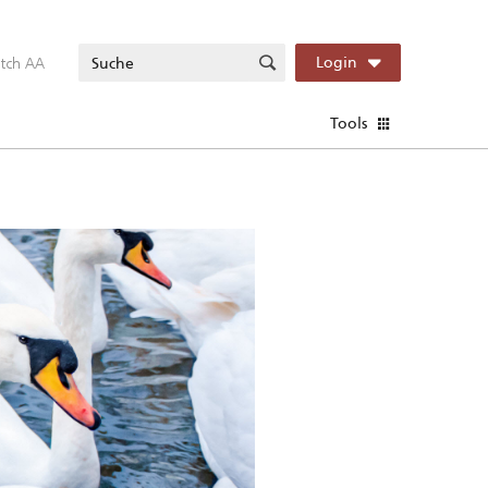
itch AA
Login
Tools