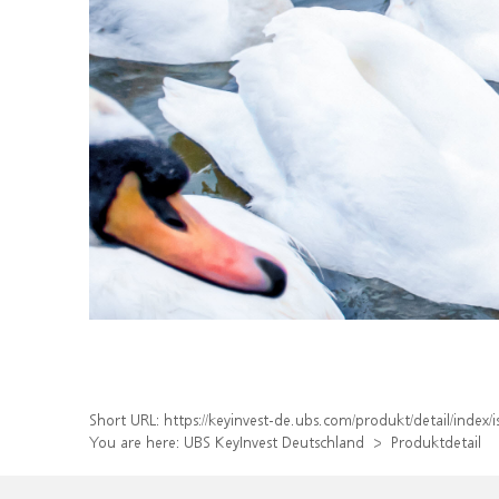
Short URL:
https://keyinvest-de.ubs.com/produkt/detail/inde
You are here:
UBS KeyInvest Deutschland
Produktdetail