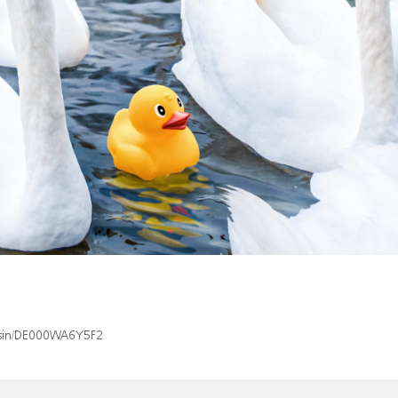
x/isin/DE000WA6Y5F2