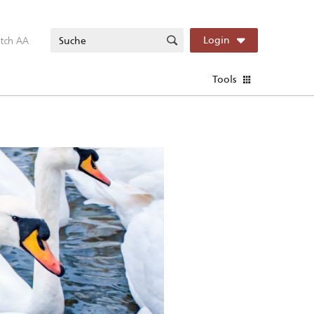
itch AA
Login
Tools