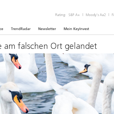
Rating:
S&P A+
|
Moody’s Aa2
|
F
ice
TrendRadar
Newsletter
Mein KeyInvest
e am falschen Ort gelandet