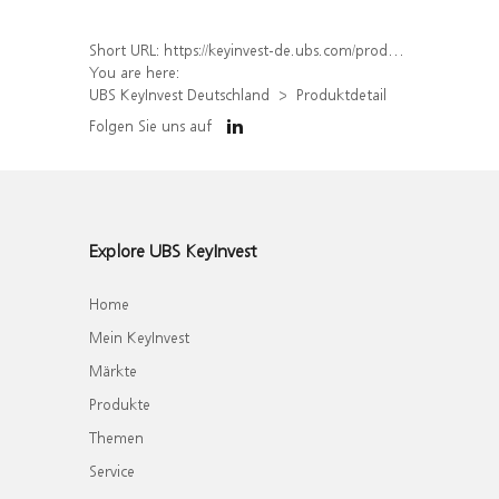
Short URL:
https://keyinvest-de.ubs.com/produkt/detail/index/isin/DE000WA6Y463
You are here:
UBS KeyInvest Deutschland
Produktdetail
Folgen Sie uns auf
Explore UBS KeyInvest
Home
Mein KeyInvest
Märkte
Produkte
Themen
Service