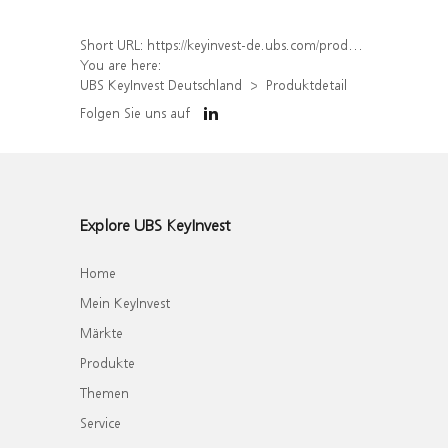
Short URL:
https://keyinvest-de.ubs.com/produkt/detail/index/isin/DE000WA6Y3M3
You are here:
UBS KeyInvest Deutschland
Produktdetail
Folgen Sie uns auf
Explore UBS KeyInvest
Home
Mein KeyInvest
Märkte
Produkte
Themen
Service