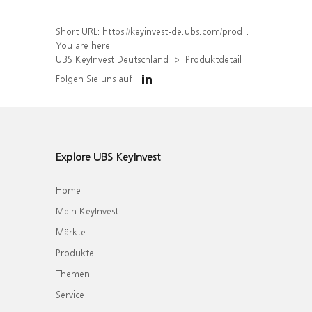
Short URL:
https://keyinvest-de.ubs.com/produkt/detail/index/isin/DE000WA6Y2R4
You are here:
UBS KeyInvest Deutschland
Produktdetail
Folgen Sie uns auf
Explore UBS KeyInvest
Home
Mein KeyInvest
Märkte
Produkte
Themen
Service