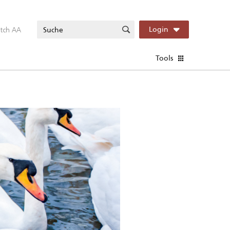
itch AA
Login
Tools