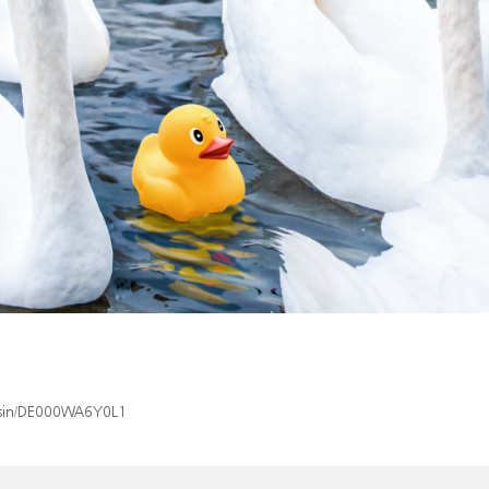
x/isin/DE000WA6Y0L1