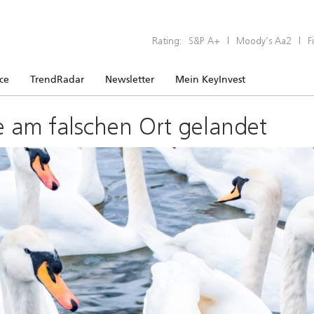
Rating:
S&P A+
|
Moody’s Aa2
|
F
ice
TrendRadar
Newsletter
Mein KeyInvest
e am falschen Ort gelandet