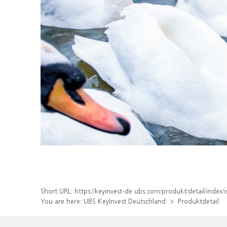
Short URL:
https://keyinvest-de.ubs.com/produkt/detail/inde
You are here:
UBS KeyInvest Deutschland
Produktdetail