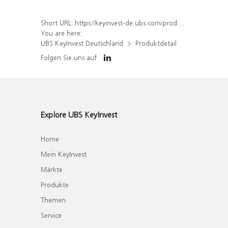
Short URL:
https://keyinvest-de.ubs.com/produkt/detail/index/isin/DE000WA6XZZ4
You are here:
UBS KeyInvest Deutschland
Produktdetail
Folgen Sie uns auf
Explore UBS KeyInvest
Home
Mein KeyInvest
Märkte
Produkte
Themen
Service