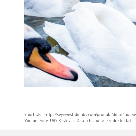
Short URL:
https://keyinvest-de.ubs.com/produkt/detail/inde
You are here:
UBS KeyInvest Deutschland
Produktdetail