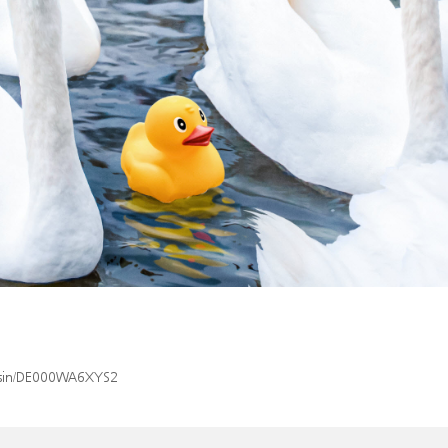
x/isin/DE000WA6XYS2