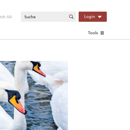
itch AA
Login
Tools