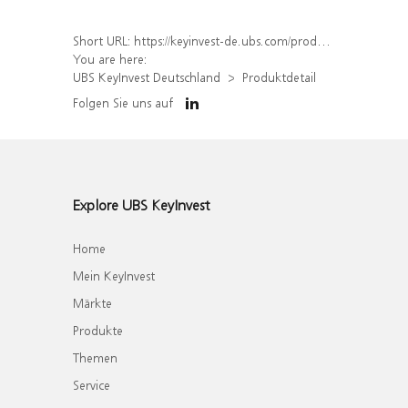
Short URL:
https://keyinvest-de.ubs.com/produkt/detail/index/isin/DE000WA6XYE2
You are here:
UBS KeyInvest Deutschland
Produktdetail
Folgen Sie uns auf
Explore UBS KeyInvest
Home
Mein KeyInvest
Märkte
Produkte
Themen
Service