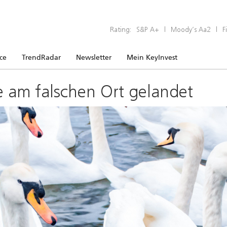
Rating:
S&P A+
|
Moody’s Aa2
|
F
ice
TrendRadar
Newsletter
Mein KeyInvest
e am falschen Ort gelandet