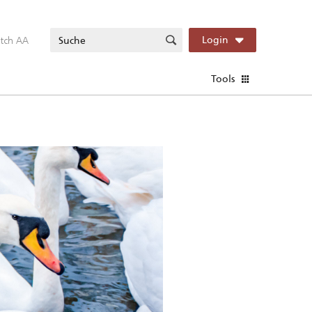
itch AA
Login
Tools