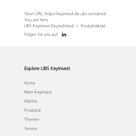
Short URL:
https://keyinvest-de.ubs.com/produkt/detail/index/isin/DE000WA6XNQ9
You are here:
UBS KeyInvest Deutschland
Produktdetail
Folgen Sie uns auf
Explore UBS KeyInvest
Home
Mein KeyInvest
Märkte
Produkte
Themen
Service