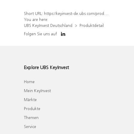
Short URL:
https://keyinvest-de.ubs.com/produkt/detail/index/isin/DE000WA6XNP1
You are here:
UBS KeyInvest Deutschland
Produktdetail
Folgen Sie uns auf
Explore UBS KeyInvest
Home
Mein KeyInvest
Märkte
Produkte
Themen
Service