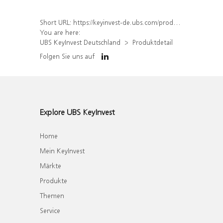
Short URL:
https://keyinvest-de.ubs.com/produkt/detail/index/isin/DE000WA6XMC1
You are here:
UBS KeyInvest Deutschland
Produktdetail
Folgen Sie uns auf
Explore UBS KeyInvest
Home
Mein KeyInvest
Märkte
Produkte
Themen
Service