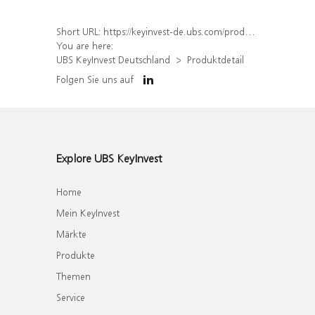
Short URL:
https://keyinvest-de.ubs.com/produkt/detail/index/isin/DE000WA6XL84
You are here:
UBS KeyInvest Deutschland
Produktdetail
Folgen Sie uns auf
Explore UBS KeyInvest
Home
Mein KeyInvest
Märkte
Produkte
Themen
Service