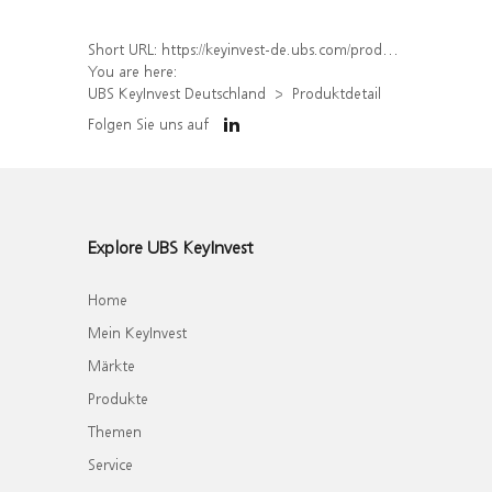
Short URL:
https://keyinvest-de.ubs.com/produkt/detail/index/isin/DE000WA6XJY1
You are here:
UBS KeyInvest Deutschland
Produktdetail
Folgen Sie uns auf
Explore UBS KeyInvest
Home
Mein KeyInvest
Märkte
Produkte
Themen
Service