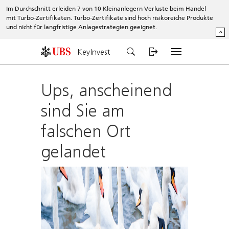
Im Durchschnitt erleiden 7 von 10 Kleinanlegern Verluste beim Handel
mit Turbo-Zertifikaten. Turbo-Zertifikate sind hoch risikoreiche Produkte
und nicht für langfristige Anlagestrategien geeignet.
^
KeyInvest
Ups, anscheinend
sind Sie am
falschen Ort
gelandet