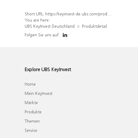
Short URL:
https://keyinvest-de.ubs.com/produkt/detail/index/isin/DE000WA6XJJ2
You are here:
UBS KeyInvest Deutschland
Produktdetail
Folgen Sie uns auf
Explore UBS KeyInvest
Home
Mein KeyInvest
Märkte
Produkte
Themen
Service