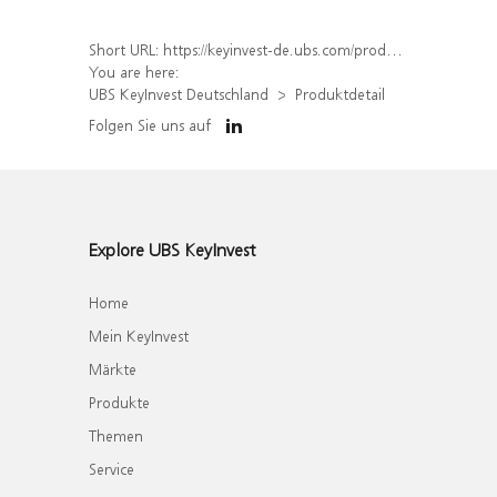
Short URL:
https://keyinvest-de.ubs.com/produkt/detail/index/isin/DE000WA6XHE7
You are here:
UBS KeyInvest Deutschland
Produktdetail
Folgen Sie uns auf
Explore UBS KeyInvest
Home
Mein KeyInvest
Märkte
Produkte
Themen
Service