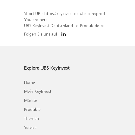
Short URL:
https://keyinvest-de.ubs.com/produkt/detail/index/isin/DE000WA6XFR3
You are here:
UBS KeyInvest Deutschland
Produktdetail
Folgen Sie uns auf
Explore UBS KeyInvest
Home
Mein KeyInvest
Märkte
Produkte
Themen
Service