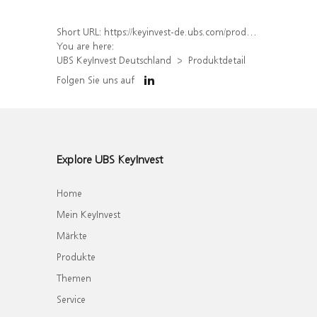
Short URL:
https://keyinvest-de.ubs.com/produkt/detail/index/isin/DE000WA6XEU0
You are here:
UBS KeyInvest Deutschland
Produktdetail
Folgen Sie uns auf
Explore UBS KeyInvest
Home
Mein KeyInvest
Märkte
Produkte
Themen
Service