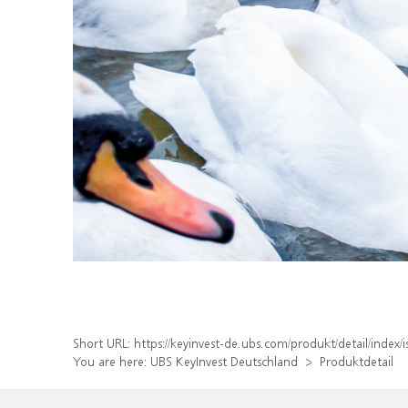
Short URL:
https://keyinvest-de.ubs.com/produkt/detail/inde
You are here:
UBS KeyInvest Deutschland
Produktdetail