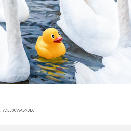
x/isin/DE000WA6XDE6