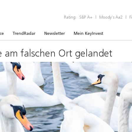
Rating:
S&P A+
|
Moody’s Aa2
|
F
ice
TrendRadar
Newsletter
Mein KeyInvest
e am falschen Ort gelandet