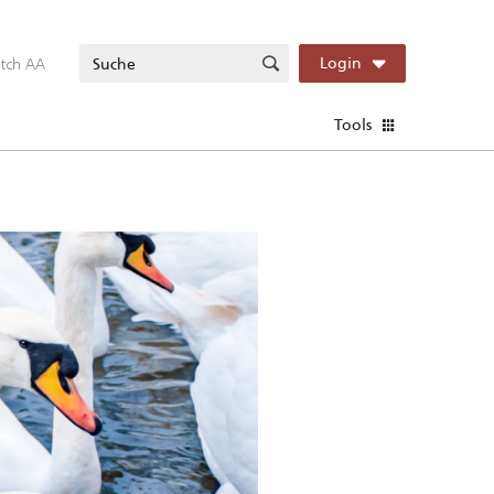
itch AA
Login
Tools