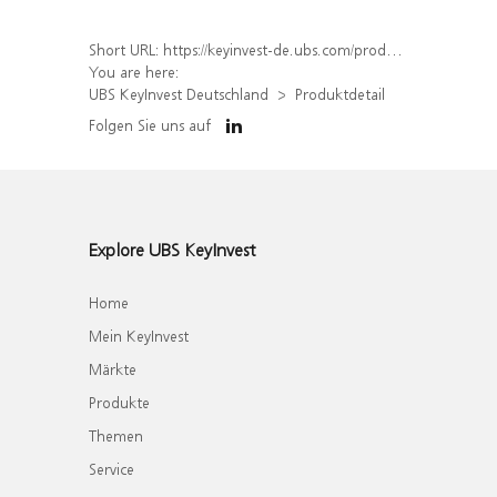
Short URL:
https://keyinvest-de.ubs.com/produkt/detail/index/isin/DE000WA6XBJ9
You are here:
UBS KeyInvest Deutschland
Produktdetail
Folgen Sie uns auf
Explore UBS KeyInvest
Home
Mein KeyInvest
Märkte
Produkte
Themen
Service