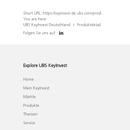
Short URL:
https://keyinvest-de.ubs.com/produkt/detail/index/isin/DE000WA6XBC4
You are here:
UBS KeyInvest Deutschland
Produktdetail
Folgen Sie uns auf
Explore UBS KeyInvest
Home
Mein KeyInvest
Märkte
Produkte
Themen
Service