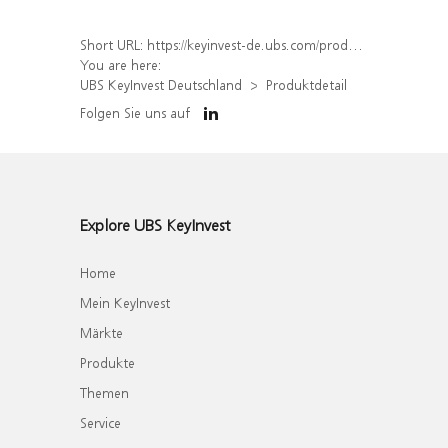
Short URL:
https://keyinvest-de.ubs.com/produkt/detail/index/isin/DE000WA6X6J3
You are here:
UBS KeyInvest Deutschland
Produktdetail
Folgen Sie uns auf
Explore UBS KeyInvest
Home
Mein KeyInvest
Märkte
Produkte
Themen
Service