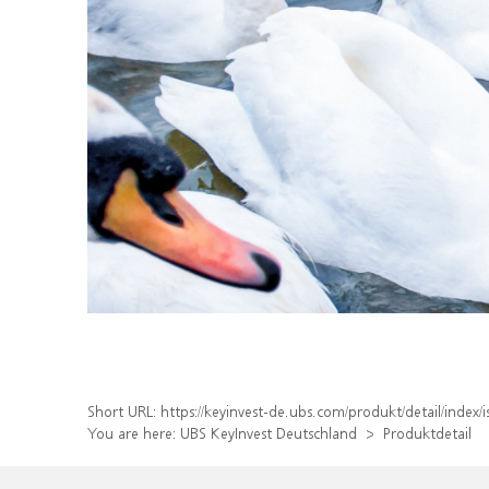
Short URL:
https://keyinvest-de.ubs.com/produkt/detail/inde
You are here:
UBS KeyInvest Deutschland
Produktdetail