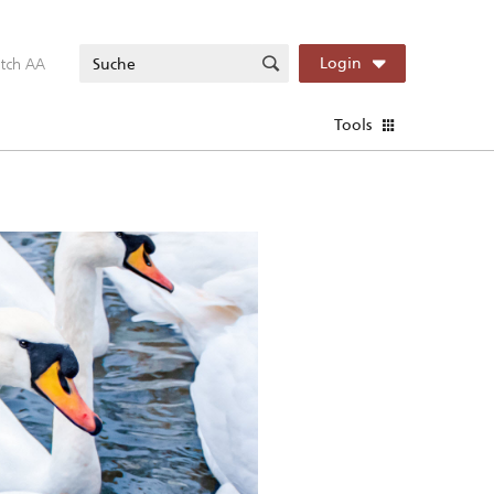
itch AA
Login
Tools