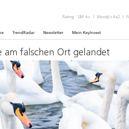
Rating:
S&P A+
|
Moody’s Aa2
|
F
ice
TrendRadar
Newsletter
Mein KeyInvest
e am falschen Ort gelandet