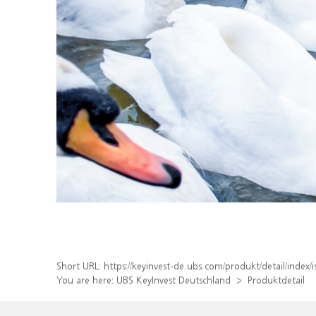
Short URL:
https://keyinvest-de.ubs.com/produkt/detail/inde
You are here:
UBS KeyInvest Deutschland
Produktdetail