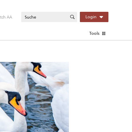
itch AA
Login
Tools