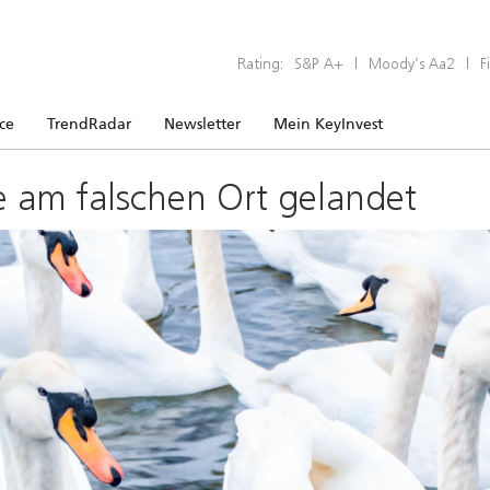
Rating:
S&P A+
|
Moody’s Aa2
|
F
ice
TrendRadar
Newsletter
Mein KeyInvest
e am falschen Ort gelandet