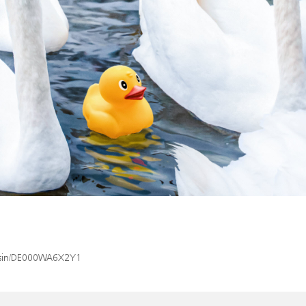
x/isin/DE000WA6X2Y1