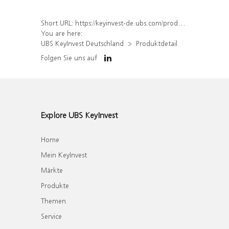
Short URL:
https://keyinvest-de.ubs.com/produkt/detail/index/isin/DE000WA6X1T3
You are here:
UBS KeyInvest Deutschland
Produktdetail
Folgen Sie uns auf
Explore UBS KeyInvest
Home
Mein KeyInvest
Märkte
Produkte
Themen
Service