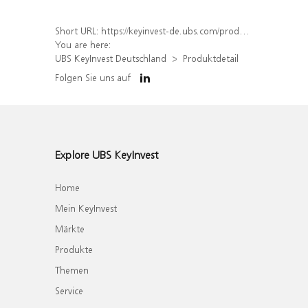
Short URL:
https://keyinvest-de.ubs.com/produkt/detail/index/isin/DE000WA6WVE0
You are here:
UBS KeyInvest Deutschland
Produktdetail
Folgen Sie uns auf
Explore UBS KeyInvest
Home
Mein KeyInvest
Märkte
Produkte
Themen
Service