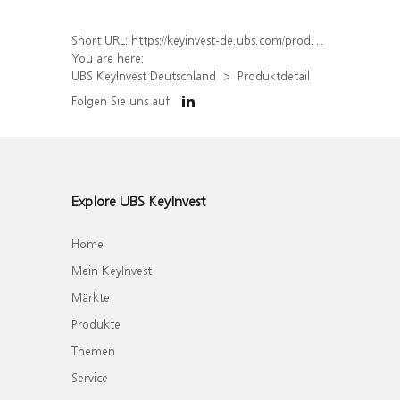
Short URL:
https://keyinvest-de.ubs.com/produkt/detail/index/isin/DE000WA6WUW4
You are here:
UBS KeyInvest Deutschland
Produktdetail
Folgen Sie uns auf
Explore UBS KeyInvest
Home
Mein KeyInvest
Märkte
Produkte
Themen
Service