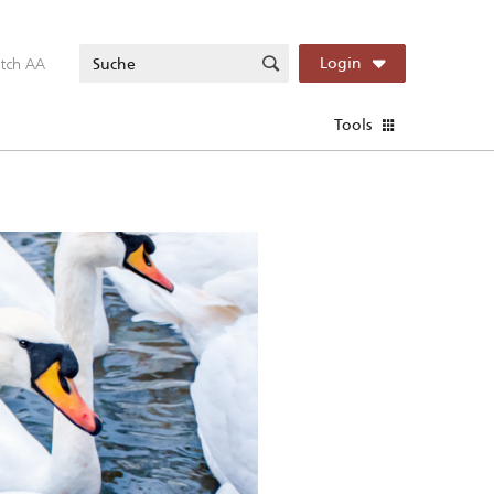
itch AA
Login
Tools