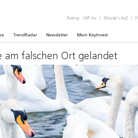
Rating:
S&P A+
|
Moody’s Aa2
|
F
ice
TrendRadar
Newsletter
Mein KeyInvest
e am falschen Ort gelandet