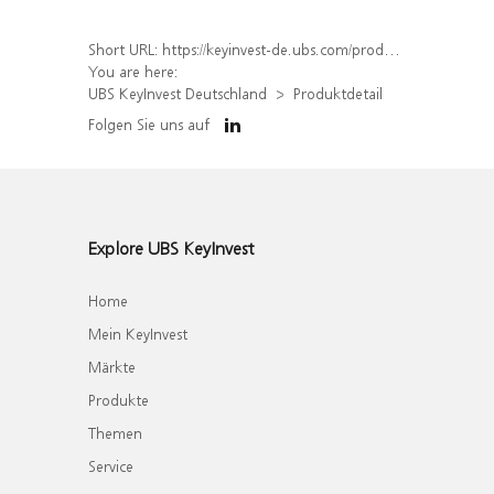
Short URL:
https://keyinvest-de.ubs.com/produkt/detail/index/isin/DE000WA6WMZ4
You are here:
UBS KeyInvest Deutschland
Produktdetail
Folgen Sie uns auf
Explore UBS KeyInvest
Home
Mein KeyInvest
Märkte
Produkte
Themen
Service