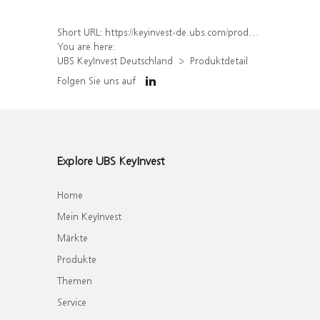
Short URL:
https://keyinvest-de.ubs.com/produkt/detail/index/isin/DE000WA6WMN0
You are here:
UBS KeyInvest Deutschland
Produktdetail
Folgen Sie uns auf
Explore UBS KeyInvest
Home
Mein KeyInvest
Märkte
Produkte
Themen
Service