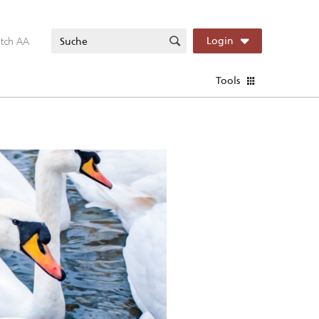
itch AA
Login
Tools