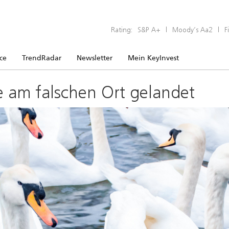
Rating:
S&P A+
|
Moody’s Aa2
|
F
ice
TrendRadar
Newsletter
Mein KeyInvest
e am falschen Ort gelandet